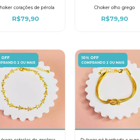
hoker corações de pérola
Choker olho grego
R$79,90
R$79,90
 OFF
10% OFF
PRANDO 2 OU MAIS
COMPRANDO 2 OU MAIS
lseira estrelas de zircônia
Pulseira nó banhada a ouro