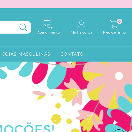
0
Atendimento
Minha conta
Meu carrinho
JOIAS MASCULINAS
CONTATO