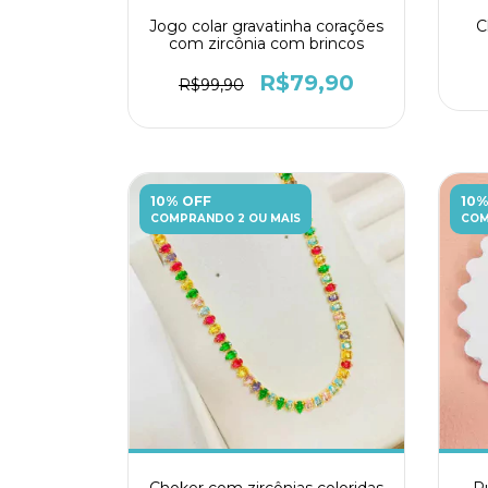
Jogo colar gravatinha corações
C
com zircônia com brincos
R$79,90
R$99,90
10% OFF
10%
COMPRANDO 2 OU MAIS
COM
Choker com zircônias coloridas
Pu