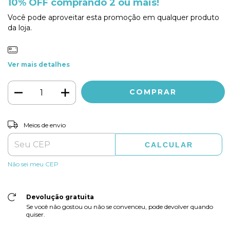
10% OFF comprando 2 ou mais!
Você pode aproveitar esta promoção em qualquer produto
da loja.
Ver mais detalhes
ALTERAR CEP
Entregas para o CEP:
Meios de envio
CALCULAR
Não sei meu CEP
Devolução gratuita
Se você não gostou ou não se convenceu, pode devolver quando
quiser.